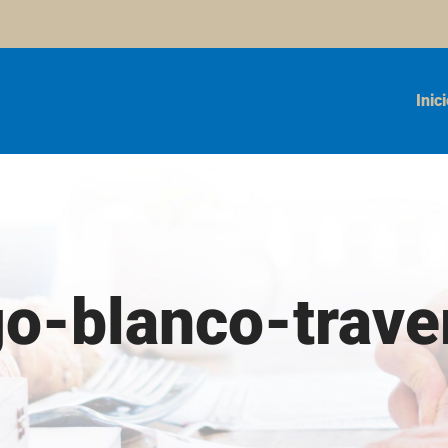
Inic
go-blanco-trave