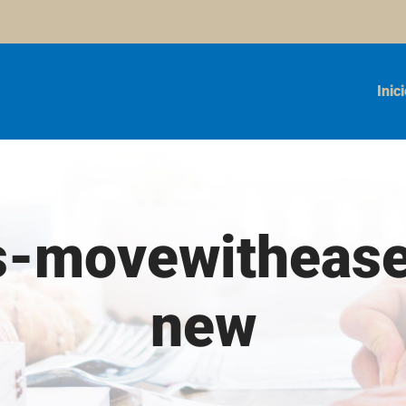
Inic
s-movewithease
new